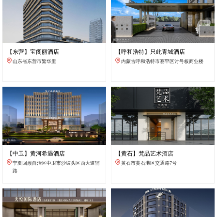
【东营】宝阁丽酒店
【呼和浩特】只此青城酒店
山东省东营市繁华里
内蒙古呼和浩特市赛罕区讨号板商业楼
【中卫】黄河希遇酒店
【黄石】梵品艺术酒店
宁夏回族自治区中卫市沙坡头区西大道辅
黄石市黄石港区交通路7号
路